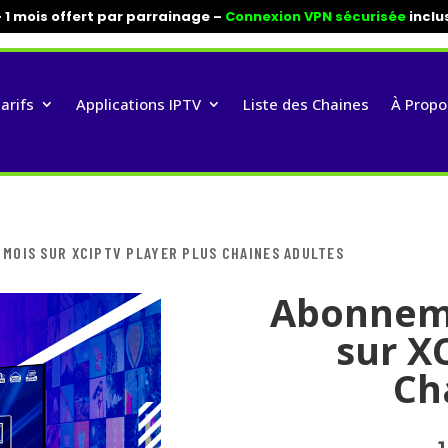
+ 1 mois offert par parrainage –
Connexion VPN sécurisée
inclu
arifs
Applications IPTV
Liste des Chaines
À Propo
 MOIS SUR XCIPTV PLAYER PLUS CHAINES ADULTES
Abonneme
sur X
Ch