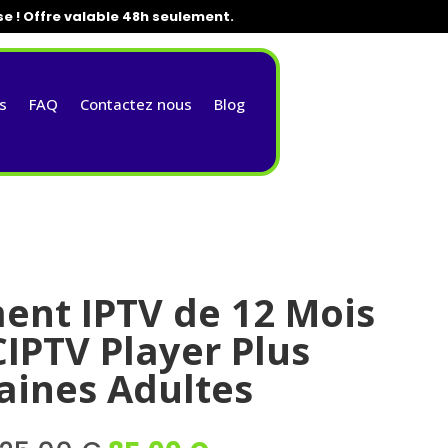
se ! Offre valable 48h seulement.
s
FAQ
Contactez nous
Blog
nt IPTV de 12 Mois
CIPTV Player Plus
aines Adultes