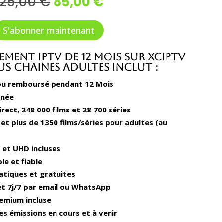
Le
Le
125,00
€
85,00
€
prix
prix
initial
actuel
S'abonner maintenant
était :
est :
125,00 €.
85,00 €.
ment IPTV de 12 Mois sur XCIPTV
lus Chaines Adultes inclut :
 ou remboursé pendant 12 Mois
anée
irect, 248 000 films et 28 700 séries
 et plus de 1350 films/séries pour adultes (au
 et UHD incluses
le et fiable
atiques et gratuites
et 7j/7 par email ou WhatsApp
remium incluse
s émissions en cours et à venir