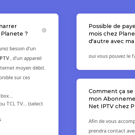
marrer
Possible de paye
Planete ?
mois chez Plane
d'autre avec ma
rez besoin d’un
oui vous pouvez le 
IPTV
, d’un appareil
nternet moyen débit.
onible sur ces
Comment ça se p
G box…
mon Abonnement
ou TCL TV… (select
Net IPTV chez P
s
Afin de vous accomp
prendra contact ave