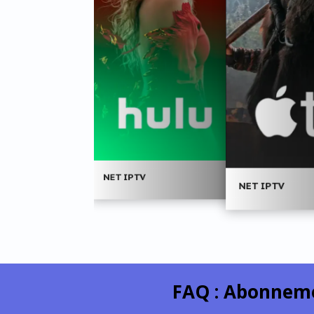
T IPTV
NET IPTV
NET IPTV
FAQ :
Abonnemen