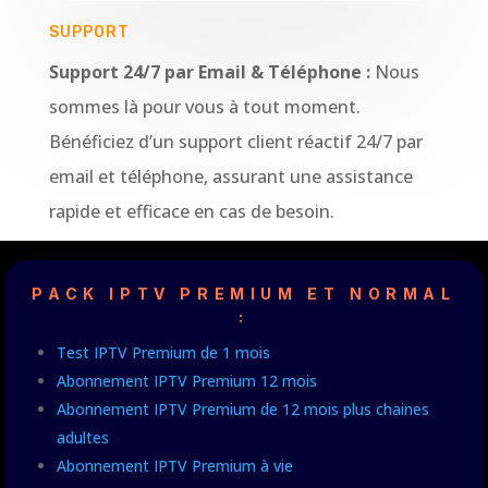
SUPPORT
Support 24/7 par Email & Téléphone :
Nous
sommes là pour vous à tout moment.
Bénéficiez d’un support client réactif 24/7 par
email et téléphone, assurant une assistance
rapide et efficace en cas de besoin.
PACK IPTV PREMIUM ET NORMAL
:
Test IPTV Premium de 1 mois
Abonnement IPTV Premium 12 mois
Abonnement IPTV Premium de 12 mois plus chaines
adultes
Abonnement IPTV Premium à vie