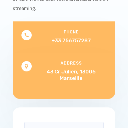
streaming.
PHONE

+33 756757287
ADDRESS

43 Cr Julien, 13006
Marseille