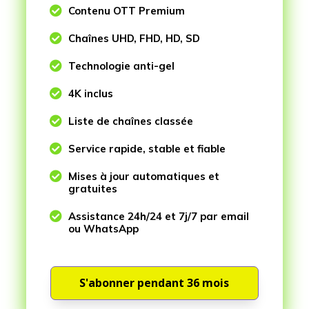

Contenu OTT Premium

Chaînes UHD, FHD, HD, SD

Technologie anti-gel

4K inclus

Liste de chaînes classée

Service rapide, stable et fiable

Mises à jour automatiques et
gratuites

Assistance 24h/24 et 7j/7 par email
ou WhatsApp
S'abonner pendant 36 mois