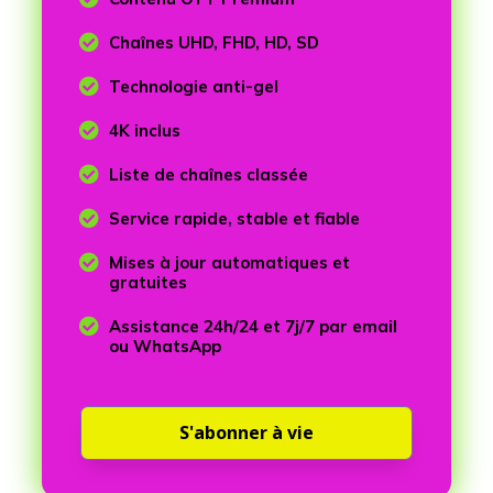

Chaînes UHD, FHD, HD, SD

Technologie anti-gel

4K inclus

Liste de chaînes classée

Service rapide, stable et fiable

Mises à jour automatiques et
gratuites

Assistance 24h/24 et 7j/7 par email
ou WhatsApp
S'abonner à vie