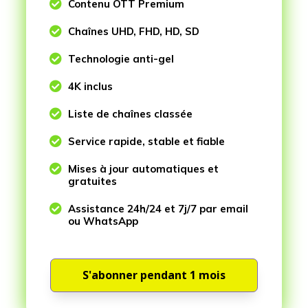

Contenu OTT Premium

Chaînes UHD, FHD, HD, SD

Technologie anti-gel

4K inclus

Liste de chaînes classée

Service rapide, stable et fiable

Mises à jour automatiques et
gratuites

Assistance 24h/24 et 7j/7 par email
ou WhatsApp
S'abonner pendant 1 mois