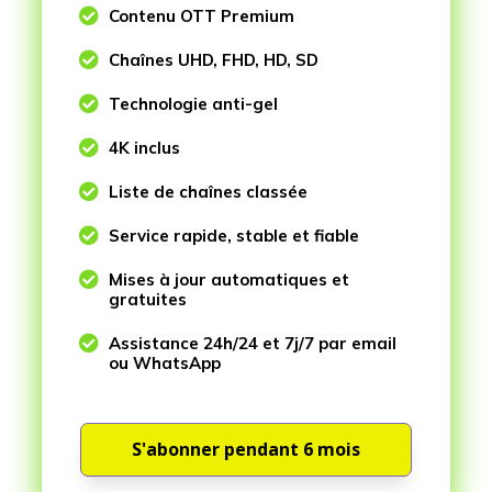

Contenu OTT Premium

Chaînes UHD, FHD, HD, SD

Technologie anti-gel

4K inclus

Liste de chaînes classée

Service rapide, stable et fiable

Mises à jour automatiques et
gratuites

Assistance 24h/24 et 7j/7 par email
ou WhatsApp
S'abonner pendant 6 mois