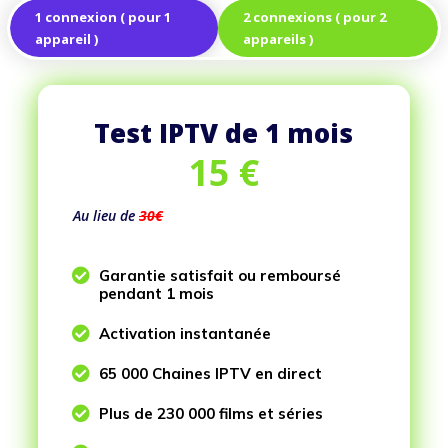
1 connexion ( pour 1
2 connexions ( pour 2
appareil )
appareils )
Test IPTV de 1 mois
15
€
Au lieu de
30€

Garantie satisfait ou remboursé
pendant 1 mois

Activation instantanée

65 000 Chaines IPTV en direct

Plus de 230 000 films et séries