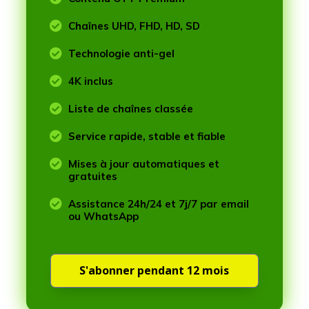

Chaînes UHD, FHD, HD, SD

Technologie anti-gel

4K inclus

Liste de chaînes classée

Service rapide, stable et fiable

Mises à jour automatiques et
gratuites

Assistance 24h/24 et 7j/7 par email
ou WhatsApp
S'abonner pendant 12 mois