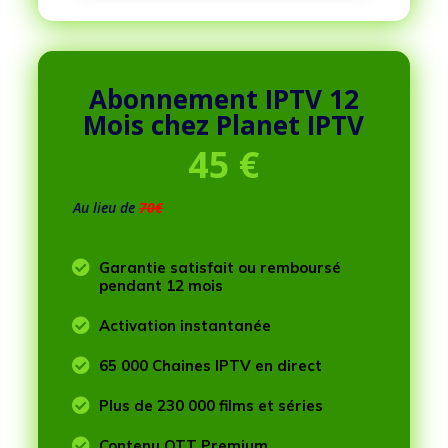
Abonnement IPTV 12
Mois
chez Planet IPTV
45
€
Au lieu de
70€

Garantie satisfait ou remboursé
pendant 12 mois

Activation instantanée

65 000 Chaines IPTV en direct

Plus de 230 000 films et séries

Contenu OTT Premium