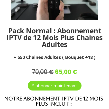
Pack Normal : Abonnement
IPTV de 12 Mois Plus Chaines
Adultes
+ 550 Chaines Adultes ( Bouquet +18 )
Le
Le
70,00
€
65,00
€
prix
prix
initial
actuel
S'abonner maintenant
était :
est :
70,00 €.
65,00 €.
Notre abonnement IPTV de 12 mois
Plus inclut :