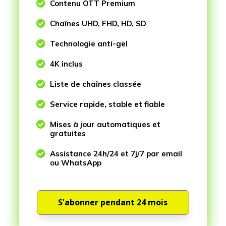

Contenu OTT Premium

Chaînes UHD, FHD, HD, SD

Technologie anti-gel

4K inclus

Liste de chaînes classée

Service rapide, stable et fiable

Mises à jour automatiques et
gratuites

Assistance 24h/24 et 7j/7 par email
ou WhatsApp
S'abonner pendant 24 mois