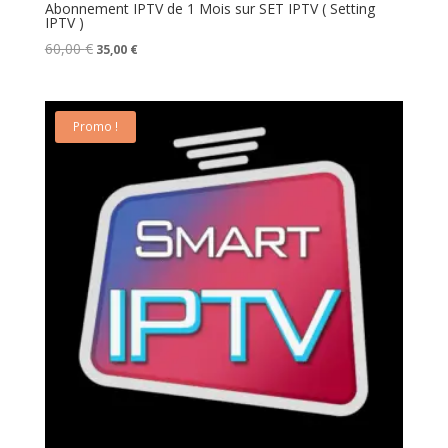
Abonnement IPTV de 1 Mois sur SET IPTV ( Setting
IPTV )
Le
Le
60,00
€
35,00
€
prix
prix
initial
actuel
était :
est :
60,00 €.
35,00 €.
Promo !