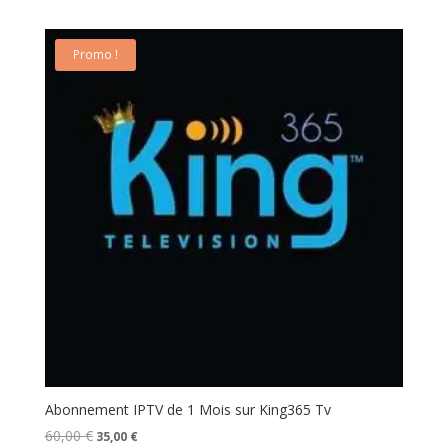
initial
actuel
était :
est :
30,00 €.
19,00 €.
Promo !
Abonnement IPTV de 1 Mois sur King365 Tv
Le
Le
60,00
€
35,00
€