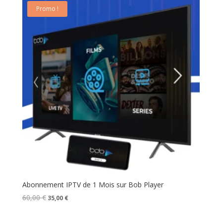
60,00 €.
35,00 €.
Promo !
Abonnement IPTV de 1 Mois sur Bob Player
Le
Le
60,00
€
35,00
€
prix
prix
initial
actuel