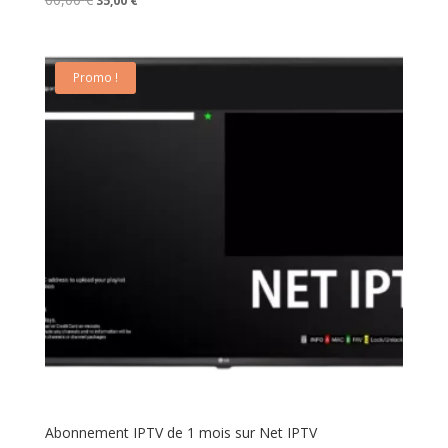
35,00
€
prix
prix
initial
actuel
était :
est :
60,00 €.
35,00 €.
Promo !
Abonnement IPTV de 1 mois sur Net IPTV