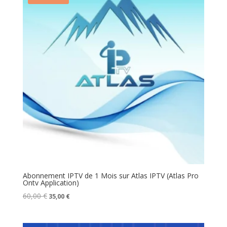
Abonnement IPTV de 1 Mois sur Atlas IPTV (Atlas Pro
Ontv Application)
Le
Le
60,00
€
35,00
€
prix
prix
initial
actuel
était :
est :