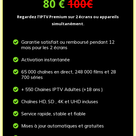
80
€
100€
Regardez l’IPTV Premium sur 2 écrans ou appareils
simultanément.

Garantie satisfait ou remboursé pendant 12
mois pour les 2 écrans

Activation instantanée

65 000 chaînes en direct, 248 000 films et 28
700 séries

+ 550 Chaines IPTV Adultes (+18 ans )

Chaînes HD, SD , 4K et UHD incluses

Service rapide, stable et fiable

Mises à jour automatiques et gratuites