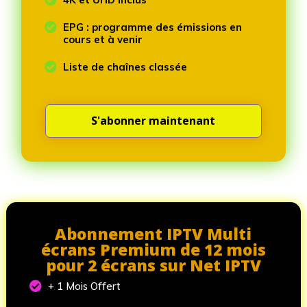

EPG : programme des émissions en
cours et à venir

Liste de chaînes classée
S'abonner maintenant
Abonnement IPTV Multi
écrans Premium de 12 mois
pour 2 écrans sur Net IPTV

+ 1 Mois Offert