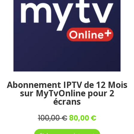
Abonnement IPTV de 12 Mois
sur MyTvOnline pour 2
écrans
Le
Le
100,00
€
80,00
€
prix
prix
initial
actuel