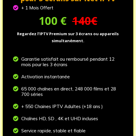

+ 1 Mois Offert
100
€
140€
Regardez l’IPTV Premium sur 3 écrans ou appareils
simultanément.

Garantie satisfait ou remboursé pendant 12
mois pour les 3 écrans

Activation instantanée

65 000 chaînes en direct, 248 000 films et 28
700 séries

+ 550 Chaines IPTV Adultes (+18 ans )

Chaînes HD, SD , 4K et UHD incluses

Service rapide, stable et fiable