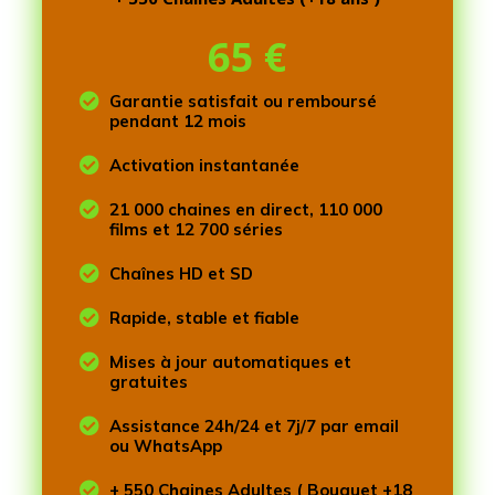
65
€

Garantie satisfait ou remboursé
pendant 12 mois

Activation instantanée

21 000 chaines en direct, 110 000
films et 12 700 séries

Chaînes HD et SD

Rapide, stable et fiable

Mises à jour automatiques et
gratuites

Assistance 24h/24 et 7j/7 par email
ou WhatsApp

+ 550 Chaines Adultes ( Bouquet +18