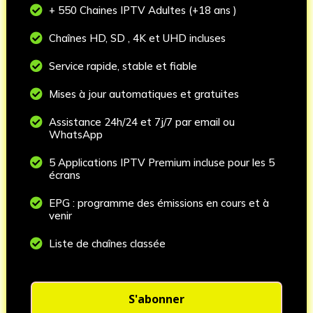

+ 550 Chaines IPTV Adultes (+18 ans )

Chaînes HD, SD , 4K et UHD incluses

Service rapide, stable et fiable

Mises à jour automatiques et gratuites

Assistance 24h/24 et 7j/7 par email ou
WhatsApp

5 Applications IPTV Premium incluse pour les 5
écrans

EPG : programme des émissions en cours et à
venir

Liste de chaînes classée
S'abonner