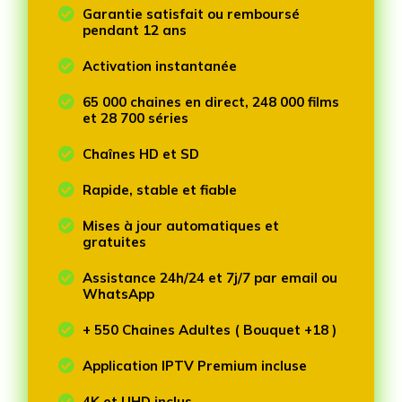

Garantie satisfait ou remboursé
pendant 12 ans

Activation instantanée

65 000 chaines en direct, 248 000 films
et 28 700 séries

Chaînes HD et SD

Rapide, stable et fiable

Mises à jour automatiques et
gratuites

Assistance 24h/24 et 7j/7 par email ou
WhatsApp

+ 550 Chaines Adultes ( Bouquet +18 )

Application IPTV Premium incluse

4K et UHD inclus