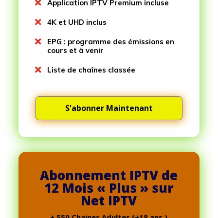

Application IPTV Premium incluse

4K et UHD inclus

EPG : programme des émissions en
cours et à venir

Liste de chaînes classée
S'abonner Maintenant
Abonnement IPTV de
12 Mois « Plus » sur
Net IPTV
+ 550 Chaines Adultes (+18 ans )