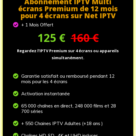
Abonnement IPTV Multi
écrans Premium de 12 mois
pour 4 écrans sur Net IPTV

+ 1 Mois Offert
125
€
160 €
Regardez l’IPTV Premium sur 4 écrans ou appareils
simultanément.

Garantie satisfait ou remboursé pendant 12
mois pour les 4 écrans

Activation instantanée

65 000 chaînes en direct, 248 000 films et 28
700 séries

+ 550 Chaines IPTV Adultes (+18 ans )

Chaînes HD, SD , 4K et UHD incluses