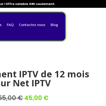
se ! Offre valable 48h seulement.
s
FAQ
Contactez nous
Blog
nt IPTV de 12 mois
sur Net IPTV
Le
Le
65,00
€
45,00
€
prix
prix