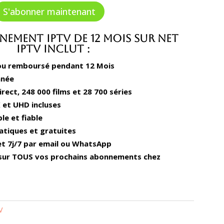
initial
actuel
S'abonner maintenant
était :
est :
65,00 €.
45,00 €.
ement IPTV de 12 Mois sur Net
IPTV inclut :
 ou remboursé pendant 12 Mois
anée
irect, 248 000 films et 28 700 séries
 et UHD incluses
le et fiable
atiques et gratuites
et 7j/7 par email ou WhatsApp
 sur TOUS vos prochains abonnements chez
V