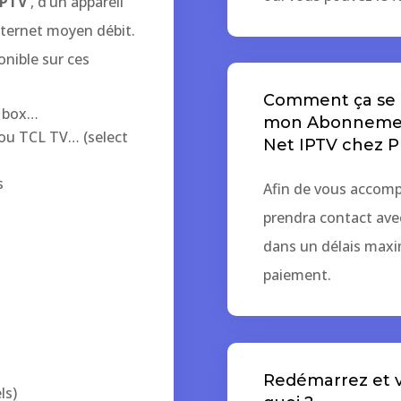
IPTV
, d’un appareil
nternet moyen débit.
onible sur ces
Comment ça se p
G box…
mon Abonnement
ou TCL TV… (select
Net IPTV chez P
s
Afin de vous accomp
prendra contact ave
dans un délais maxi
paiement.
Redémarrez et ve
ls)