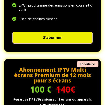

EPG : programme des émissions en cours et à
venir

Liste de chaînes classée
S'abonner
Populaire
Abonnement IPTV Multi
écrans Premium de 12 mois
pour 3 écrans
100
€
140€
Regardez l’IPTV Premium sur 3 écrans ou appareils
simultanément.