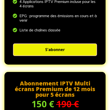

4 Applications IPTV Premium incluse pour les
4 écrans

EPG : programme des émissions en cours et à
venir

Liste de chaînes classée
S'abonner
Abonnement IPTV Multi
écrans Premium de 12 mois
pour 5 écrans
150
€
190 €