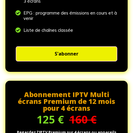
3 écrans

EPG : programme des émissions en cours et à
venir

Liste de chaînes classée
S'abonner
Abonnement IPTV Multi
écrans Premium de 12 mois
pour 4 écrans
125
€
160 €
Regardez l’IPTV Premium sur 4 écrans ou appareils