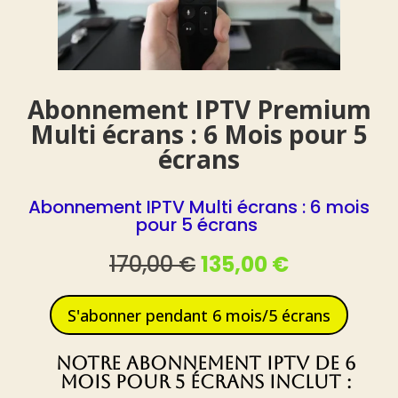
Abonnement IPTV Premium
Multi écrans : 6 Mois pour 5
écrans
Abonnement IPTV Multi écrans : 6 mois
pour 5 écrans
Le
Le
170,00
€
135,00
€
prix
prix
initial
actuel
S'abonner pendant 6 mois/5 écrans
était :
est :
170,00 €.
135,00 €.
Notre Abonnement IPTV de 6
Mois pour 5 écrans inclut :