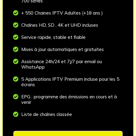
700 séries

+ 550 Chaines IPTV Adultes (+18 ans )

Chaînes HD, SD , 4K et UHD incluses

Service rapide, stable et fiable

Mises à jour automatiques et gratuites

Assistance 24h/24 et 7j/7 par email ou
WhatsApp

5 Applications IPTV Premium incluse pour les 5
écrans

EPG : programme des émissions en cours et à
venir

Liste de chaînes classée