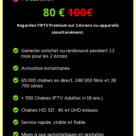
80
€
100€
Regardez l’IPTV Premium sur 2 écrans ou appareils
simultanément.

Garantie satisfait ou remboursé pendant 12
mois pour les 2 écrans

Activation instantanée

65 000 chaînes en direct, 248 000 films et 28
700 séries

+ 550 Chaines IPTV Adultes (+18 ans )

Chaînes HD, SD , 4K et UHD incluses

Service rapide, stable et fiable

Mises à jour automatiques et gratuites