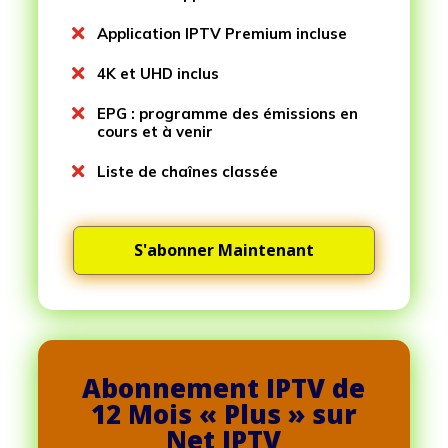

Application IPTV Premium incluse

4K et UHD inclus

EPG : programme des émissions en
cours et à venir

Liste de chaînes classée
S'abonner Maintenant
Abonnement IPTV de
12 Mois « Plus » sur
Net IPTV