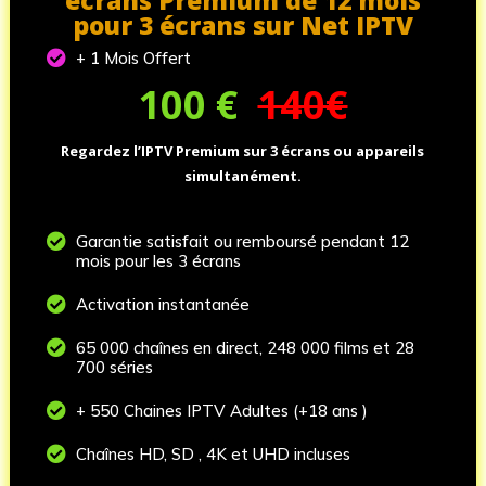
écrans Premium de 12 mois
pour 3 écrans sur Net IPTV

+ 1 Mois Offert
100
€
140€
Regardez l’IPTV Premium sur 3 écrans ou appareils
simultanément.

Garantie satisfait ou remboursé pendant 12
mois pour les 3 écrans

Activation instantanée

65 000 chaînes en direct, 248 000 films et 28
700 séries

+ 550 Chaines IPTV Adultes (+18 ans )

Chaînes HD, SD , 4K et UHD incluses