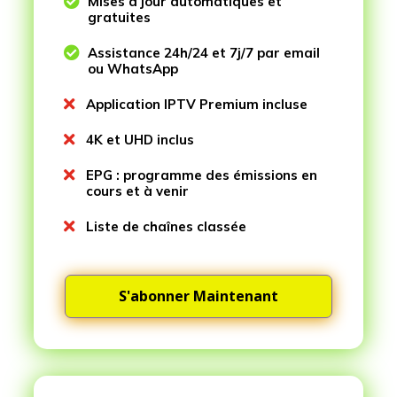

Mises à jour automatiques et
gratuites

Assistance 24h/24 et 7j/7 par email
ou WhatsApp

Application IPTV Premium incluse

4K et UHD inclus

EPG : programme des émissions en
cours et à venir

Liste de chaînes classée
S'abonner Maintenant