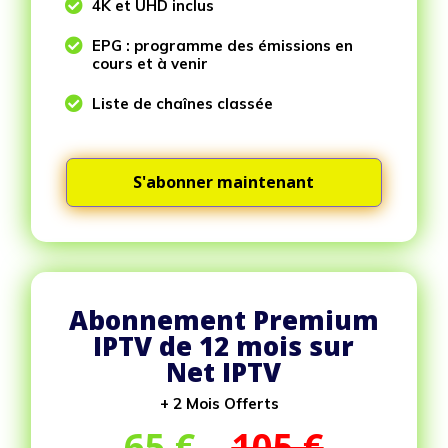

4K et UHD inclus

EPG : programme des émissions en
cours et à venir

Liste de chaînes classée
S'abonner maintenant
Abonnement Premium
IPTV de 12 mois sur
Net IPTV
+ 2 Mois Offerts
65
€
105 €