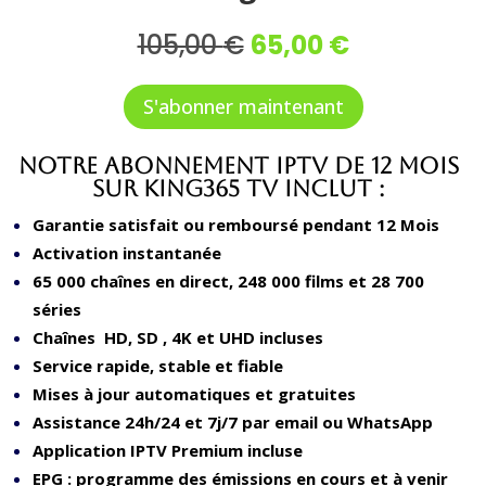
Le
Le
105,00
€
65,00
€
prix
prix
initial
actuel
S'abonner maintenant
était :
est :
105,00 €.
65,00 €.
Notre Abonnement IPTV de 12 Mois
sur King365 Tv inclut :
Garantie satisfait ou remboursé pendant 12 Mois
Activation instantanée
65 000 chaînes en direct, 248 000 films et 28 700
séries
Chaînes HD, SD , 4K et UHD incluses
Service rapide, stable et fiable
Mises à jour automatiques et gratuites
Assistance 24h/24 et 7j/7 par email ou WhatsApp
Application IPTV Premium incluse
EPG : programme des émissions en cours et à venir