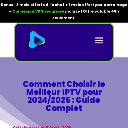
Bonus : 3 mois offerts à l’achat + 1 mois offert par parrainage
–
Connexion VPN sécurisée
incluse ! Offre valable 48h
seulement.
Comment Choisir le
Meilleur IPTV pour
2024/2025 : Guide
Complet
Article écrit le 9 Août, 2026